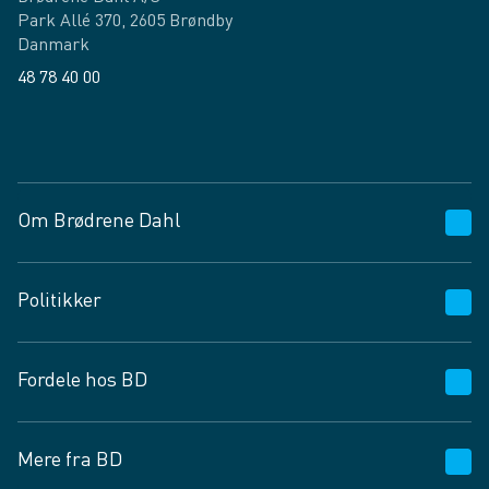
Park Allé 370, 2605 Brøndby
Danmark
48 78 40 00
Facebook
LinkedIn
Om Brødrene Dahl
Kundeservice
Politikker
Vagttelefon 30 10 89 89
Spørgsmål og svar
Salgs- og leveringsbetingelser
Fordele hos BD
Job og karriere
Privatlivspolitik
Fødevarekontrolrapport
Cookies
24/7
Mere fra BD
Vilkår og betingelser
BD app