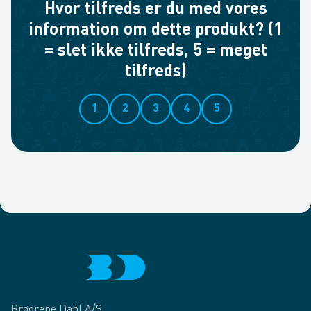
Hvor tilfreds er du med vores
information om dette produkt? (1
= slet ikke tilfreds, 5 = meget
tilfreds)
1
2
3
4
5
Brødrene Dahl A/S