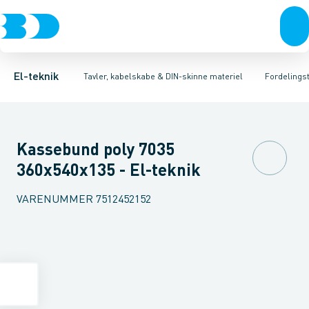
Afbrydere, stikkontakter & lampeudtag
Tavler, kapsling og rackskabe
Tilbehør til gruppetavler
Dæksel for montagekasse
Fordelings-/byggepladstavler
Forgreningsmateriel
Gruppeaf
Ek
K
El-teknik
Tavler, kabelskabe & DIN-skinne materiel
Fordelingst
Kassebund poly 7035
360x540x135 - El-teknik
VARENUMMER
7512452152