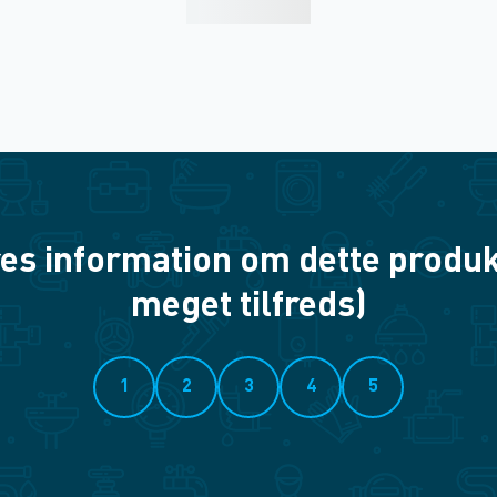
es information om dette produkt? 
meget tilfreds)
1
2
3
4
5