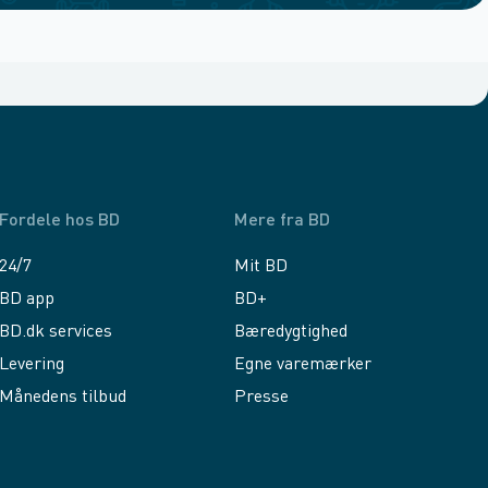
Fordele hos BD
Mere fra BD
24/7
Mit BD
BD app
BD+
BD.dk services
Bæredygtighed
Levering
Egne varemærker
Månedens tilbud
Presse