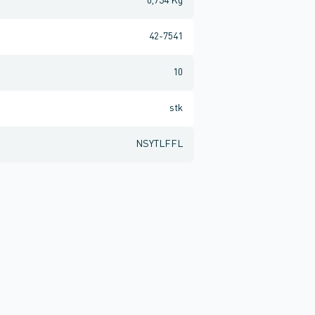
0,734 Kg
42-7541
10
stk
NSYTLFFL