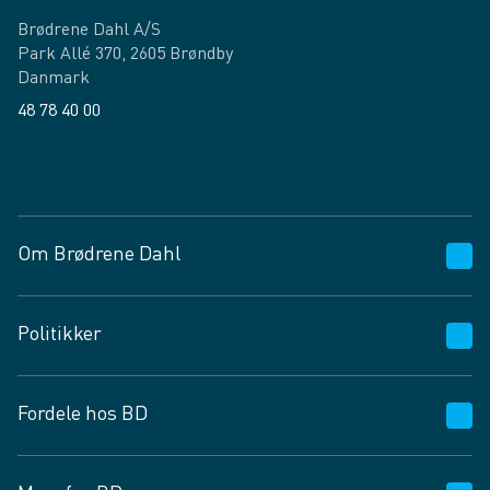
Brødrene Dahl A/S
Park Allé 370, 2605 Brøndby
Danmark
48 78 40 00
Facebook
LinkedIn
Om Brødrene Dahl
Kundeservice
Politikker
Vagttelefon 30 10 89 89
Spørgsmål og svar
Salgs- og leveringsbetingelser
Fordele hos BD
Job og karriere
Privatlivspolitik
Fødevarekontrolrapport
Cookies
24/7