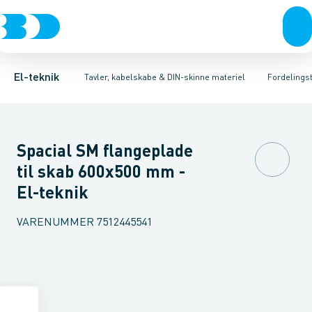
Afbrydere, stikkontakter & lampeudtag
Tavler, kapsling og rackskabe
Tilbehør til gruppetavler
Dæksel for montagekasse
Fordelings-/byggepladstavler
Forgreningsmateriel
Gruppeaf
Ek
K
El-teknik
Tavler, kabelskabe & DIN-skinne materiel
Fordelingst
Spacial SM flangeplade
til skab 600x500 mm -
El-teknik
VARENUMMER
7512445541