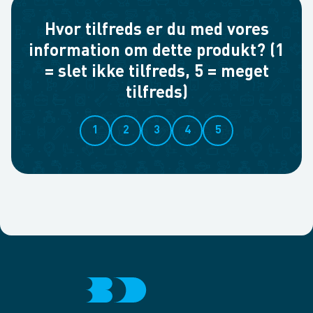
Hvor tilfreds er du med vores
information om dette produkt? (1
= slet ikke tilfreds, 5 = meget
tilfreds)
1
2
3
4
5