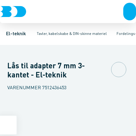
Afbrydere, stikkontakter & lampeudtag
Tavler, kapsling og rackskabe
Afgangsbox for kanalskinne
Tilgangsboks for strømskinne
Fordelings-/byggepladstavler
Forgreningsmateriel
Re
Ek
K
El-teknik
Tavler, kabelskabe & DIN-skinne materiel
Fordelings
Lås til adapter 7 mm 3-
kantet - El-teknik
VARENUMMER
7512436453