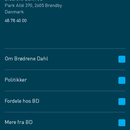
Park Allé 370, 2605 Brøndby
Danmark
48 78 40 00
Facebook
LinkedIn
Om Brødrene Dahl
Kundeservice
Politikker
Vagttelefon 30 10 89 89
Spørgsmål og svar
Salgs- og leveringsbetingelser
Fordele hos BD
Job og karriere
Privatlivspolitik
Fødevarekontrolrapport
Cookies
24/7
Mere fra BD
Vilkår og betingelser
BD app