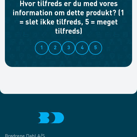
Hvor tilfreds er du med vores
information om dette produkt? (1
= slet ikke tilfreds, 5 = meget
tilfreds)
1
2
3
4
5
Brødrene Dahl A/S