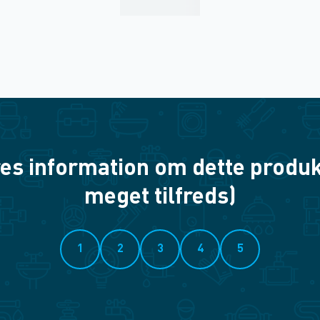
es information om dette produkt? 
meget tilfreds)
1
2
3
4
5