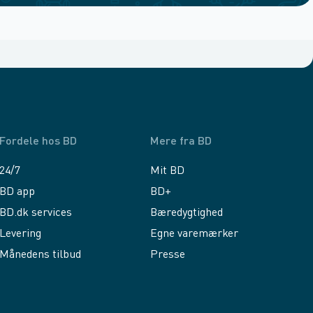
Fordele hos BD
Mere fra BD
24/7
Mit BD
BD app
BD+
BD.dk services
Bæredygtighed
Levering
Egne varemærker
Månedens tilbud
Presse