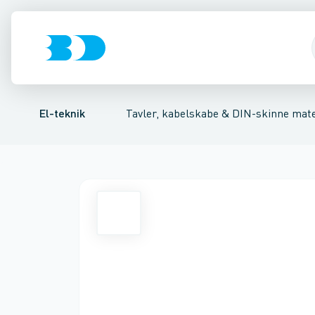
Afbrydere, stikkontakter & lampeudtag
Tavler, kapsling og rackskabe
Afgangsbox for kanalskinne
Tilgangsboks for strømskin
Fordelings-/byggepladstav
Forgreningsmate
El-teknik
Tavler, kabelskabe & DIN-skinne mate