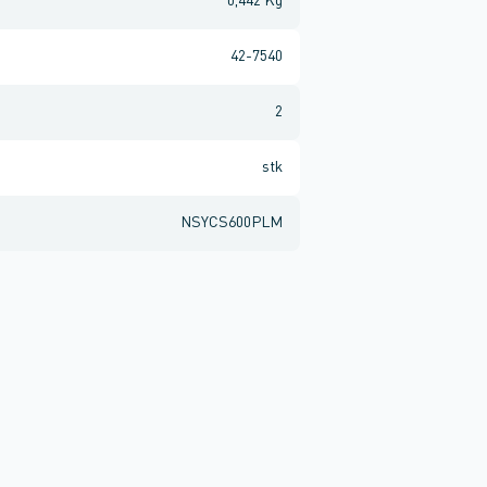
0,442 Kg
42-7540
2
stk
NSYCS600PLM