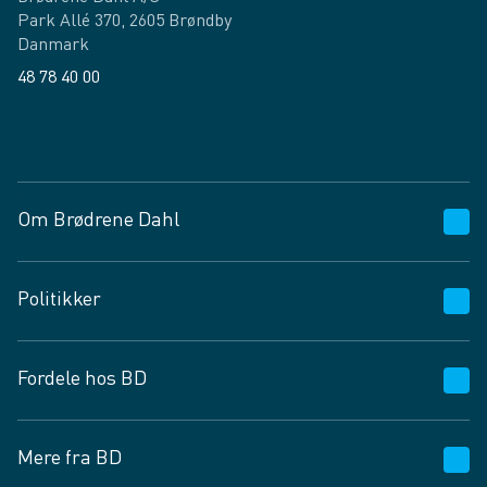
Park Allé 370, 2605 Brøndby
Danmark
48 78 40 00
Facebook
LinkedIn
Om Brødrene Dahl
Kundeservice
Politikker
Vagttelefon 30 10 89 89
Spørgsmål og svar
Salgs- og leveringsbetingelser
Fordele hos BD
Job og karriere
Privatlivspolitik
Fødevarekontrolrapport
Cookies
24/7
Mere fra BD
Vilkår og betingelser
BD app