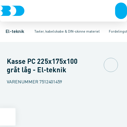
Afbrydere, stikkontakter & lampeudtag
Tavler, kapsling og rackskabe
Tilbehør til gruppetavler
Dæksel for montagekasse
Fordelings-/byggepladstavler
Forgreningsmateriel
Gruppeaf
Ek
K
El-teknik
Tavler, kabelskabe & DIN-skinne materiel
Fordelingst
Kasse PC 225x175x100
gråt låg - El-teknik
VARENUMMER
7512401459