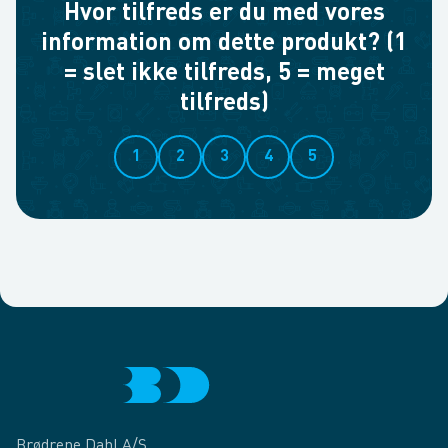
Hvor tilfreds er du med vores
information om dette produkt? (1
= slet ikke tilfreds, 5 = meget
tilfreds)
1
2
3
4
5
Brødrene Dahl A/S