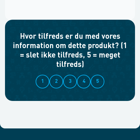
Hvor tilfreds er du med vores
information om dette produkt? (1
= slet ikke tilfreds, 5 = meget
tilfreds)
1
2
3
4
5