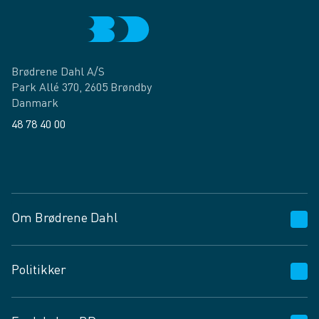
Brødrene Dahl A/S
Park Allé 370, 2605 Brøndby
Danmark
48 78 40 00
Facebook
LinkedIn
Om Brødrene Dahl
Kundeservice
Politikker
Vagttelefon 30 10 89 89
Spørgsmål og svar
Salgs- og leveringsbetingelser