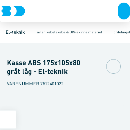
Afbrydere, stikkontakter & lampeudtag
Tavler, kapsling og rackskabe
Tilbehør til gruppetavler
Dæksel for montagekasse
Fordelings-/byggepladstavler
Forgreningsmateriel
Gruppeaf
Ek
K
El-teknik
Tavler, kabelskabe & DIN-skinne materiel
Fordelingst
Kasse ABS 175x105x80
gråt låg - El-teknik
VARENUMMER
7512401022