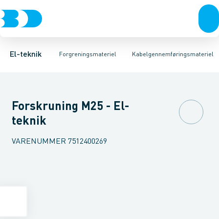
Afbrydere, stikkontakter & lampeudtag
Kabelgennemføringsmateriel
Kabelforskruning
Membrannippel
Rækkeklemmer
Blindprop
Forgreningsmateriel
Møtrik til kabelf
Tilslutning og 
K
El-teknik
Forgreningsmateriel
Kabelgennemføringsmateriel
Forskruning M25 - El-
teknik
VARENUMMER
7512400269