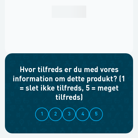
Hvor tilfreds er du med vores
information om dette produkt? (1
= slet ikke tilfreds, 5 = meget
tilfreds)
1
2
3
4
5