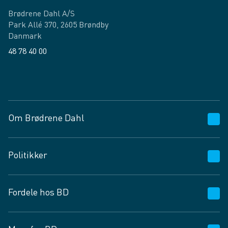
Brødrene Dahl A/S
Park Allé 370, 2605 Brøndby
Danmark
48 78 40 00
Facebook
LinkedIn
Om Brødrene Dahl
Kundeservice
Politikker
Vagttelefon 30 10 89 89
Spørgsmål og svar
Salgs- og leveringsbetingelser
Fordele hos BD
Job og karriere
Privatlivspolitik
Fødevarekontrolrapport
Cookies
24/7