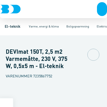
Afbrydere, stikkontakter & lampeudtag
Ladestandere
El-radiatorer
Afslutningssæt for varmekabel
Boligopvarmning
Portåbner, jalousi, pumper og 
Forgreningsmateriel
Elektrisk gulvv
K
El-teknik
Varme, energi & klima
Boligopvarmning
Elektri
DEVImat 150T, 2,5 m2
Varmemåtte, 230 V, 375
W, 0,5x5 m - El-teknik
VARENUMMER
7235867752