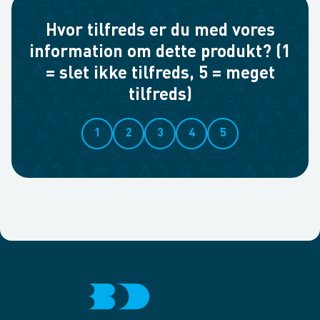
Hvor tilfreds er du med vores
information om dette produkt? (1
= slet ikke tilfreds, 5 = meget
tilfreds)
1
2
3
4
5