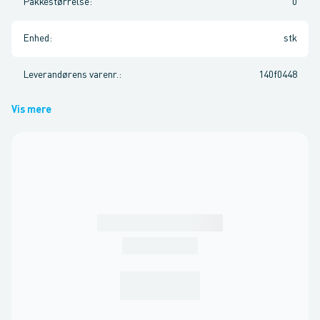
Pakkestørrelse
:
0
Enhed
:
stk
Leverandørens varenr.
:
140f0448
Vis mere