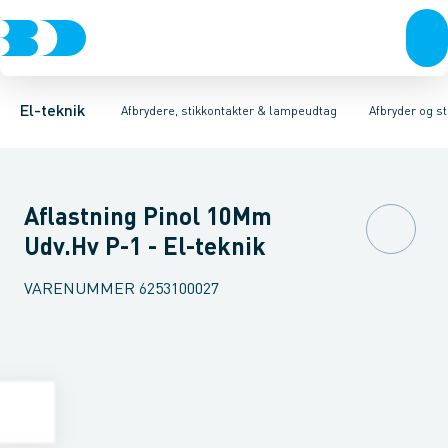
Afbrydere, stikkontakter & lampeudtag
Afbryder og stikdåsemateriel
Afbryder og stikkontakt kombination
Installationsafbryder
Forgreningsmateriel
Ude
K
El-teknik
Afbrydere, stikkontakter & lampeudtag
Afbryder og s
Aflastning Pinol 10Mm
Udv.Hv P-1 - El-teknik
VARENUMMER
6253100027