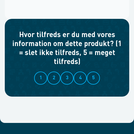
Hvor tilfreds er du med vores
information om dette produkt? (1
= slet ikke tilfreds, 5 = meget
tilfreds)
1
2
3
4
5