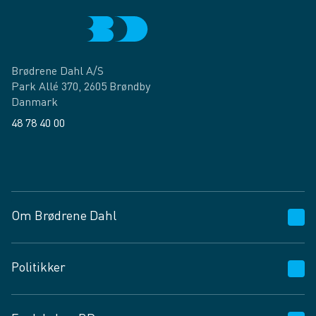
Brødrene Dahl A/S
Park Allé 370, 2605 Brøndby
Danmark
48 78 40 00
Facebook
LinkedIn
Om Brødrene Dahl
Kundeservice
Politikker
Vagttelefon 30 10 89 89
Spørgsmål og svar
Salgs- og leveringsbetingelser