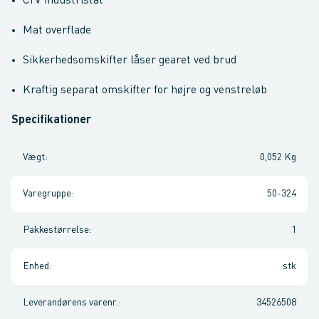
CrV industristål
Mat overflade
Sikkerhedsomskifter låser gearet ved brud
Kraftig separat omskifter for højre og venstreløb
Specifikationer
Vægt
:
0,052 Kg
Varegruppe
:
50-324
Pakkestørrelse
:
1
Enhed
:
stk
Leverandørens varenr.
:
34526508