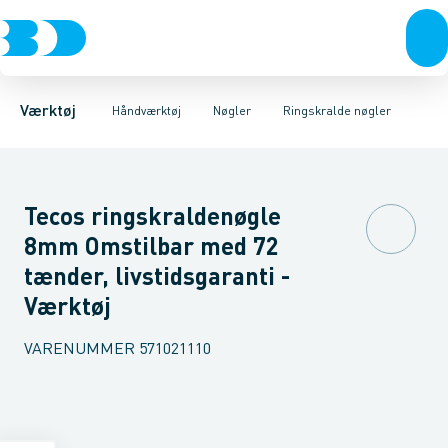
Akku- & elværktøj
Tænger
Gaffelnøgler
Nøgler
Ringgaffel nøgler
Skruetrækkere & unbrakonøgler
Håndværktøj
Lednøgler
Rørværktøj
Ringnøgler
Bits & toppe
Mejsler mm.
Ringskrald
Bor &
Værktøj
Håndværktøj
Nøgler
Ringskralde nøgler
Tecos ringskraldenøgle
8mm Omstilbar med 72
tænder, livstidsgaranti -
Værktøj
VARENUMMER
571021110