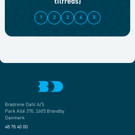
tilfreds)
1
2
3
4
5
Brødrene Dahl A/S
Park Allé 370, 2605 Brøndby
Danmark
48 78 40 00