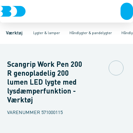
Akku- & elværktøj
Håndlygter & pandelygter
Håndlygter
Pandelygter
Håndværktøj
Arbejdslamper
Rørværktøj
Tilbehør lamper
Bits & toppe
Bor &
Værktøj
Lygter & lamper
Håndlygter & pandelygter
Håndly
Scangrip Work Pen 200
R genopladelig 200
lumen LED lygte med
lysdæmperfunktion -
Værktøj
VARENUMMER
571000115