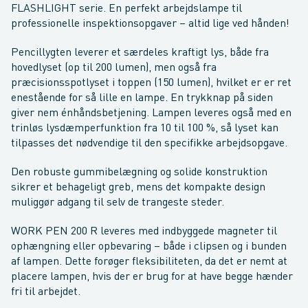
FLASHLIGHT serie. En perfekt arbejdslampe til
professionelle inspektionsopgaver – altid lige ved hånden!
Pencillygten leverer et særdeles kraftigt lys, både fra
hovedlyset (op til 200 lumen), men også fra
præcisionsspotlyset i toppen (150 lumen), hvilket er er ret
enestående for så lille en lampe. En trykknap på siden
giver nem énhåndsbetjening. Lampen leveres også med en
trinløs lysdæmperfunktion fra 10 til 100 %, så lyset kan
tilpasses det nødvendige til den specifikke arbejdsopgave.
Den robuste gummibelægning og solide konstruktion
sikrer et behageligt greb, mens det kompakte design
muliggør adgang til selv de trangeste steder.
WORK PEN 200 R leveres med indbyggede magneter til
ophængning eller opbevaring – både i clipsen og i bunden
af lampen. Dette forøger fleksibiliteten, da det er nemt at
placere lampen, hvis der er brug for at have begge hænder
fri til arbejdet.