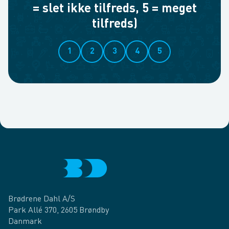
= slet ikke tilfreds, 5 = meget
tilfreds)
1
2
3
4
5
Brødrene Dahl A/S
Park Allé 370, 2605 Brøndby
Danmark