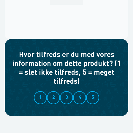
Hvor tilfreds er du med vores
information om dette produkt? (1
= slet ikke tilfreds, 5 = meget
tilfreds)
1
2
3
4
5