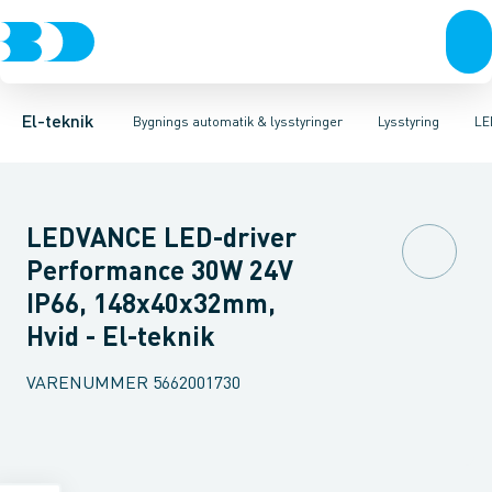
Afbrydere, stikkontakter & lampeudtag
Lysstyring
Forkobling
Lysstyringskomponent
LED-styring
Forgreningsmateriel
Glimtænder
Spe
K
El-teknik
Bygnings automatik & lysstyringer
Lysstyring
LE
LEDVANCE LED-driver
Performance 30W 24V
IP66, 148x40x32mm,
Hvid - El-teknik
VARENUMMER
5662001730