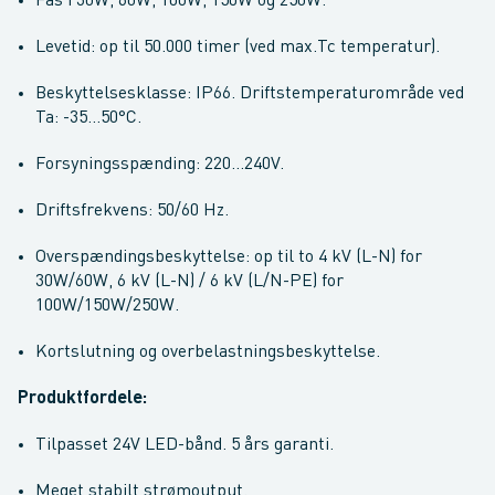
Fås i 30W, 60W, 100W, 150W og 250W.
Levetid: op til 50.000 timer (ved max.Tc temperatur).
Beskyttelsesklasse: IP66. Driftstemperaturområde ved
Ta: -35...50°C.
Forsyningsspænding: 220…240V.
Driftsfrekvens: 50/60 Hz.
Overspændingsbeskyttelse: op til to 4 kV (L-N) for
30W/60W, 6 kV (L-N) / 6 kV (L/N-PE) for
100W/150W/250W.
Kortslutning og overbelastningsbeskyttelse.
Produktfordele:
Tilpasset 24V LED-bånd. 5 års garanti.
Meget stabilt strømoutput.