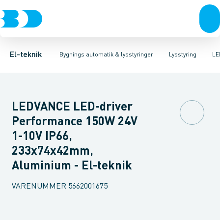
Afbrydere, stikkontakter & lampeudtag
Lysstyring
Forkobling
Lysstyringskomponent
LED-styring
Forgreningsmateriel
Glimtænder
Spe
K
El-teknik
Bygnings automatik & lysstyringer
Lysstyring
LE
LEDVANCE LED-driver
Performance 150W 24V
1-10V IP66,
233x74x42mm,
Aluminium - El-teknik
VARENUMMER
5662001675