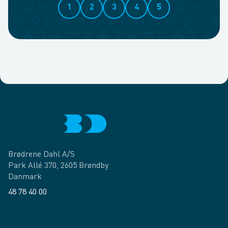
1
2
3
4
5
Brødrene Dahl A/S
Park Allé 370, 2605 Brøndby
Danmark
48 78 40 00