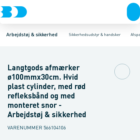
Trøjer & t-shirts
Hovedværn
Hegn
Lys
Kæder & Bånd
Øjenværn
Bukser
Høreværn
Bukke & Kegler mm.
Overtøj & huer
Åndedrætsværn
Undertøj & sokker
Skilte
Førstehjælps 
Tilbehør til
Sko
Arbejdstøj & sikkerhed
Sikkerhedsudstyr & handsker
Afsp
Langtgods afmærker
ø100mmx30cm. Hvid
plast cylinder, med rød
refleksbånd og med
monteret snor -
Arbejdstøj & sikkerhed
VARENUMMER
566104106