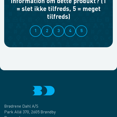
information om dette produkt? (1
= slet ikke tilfreds, 5 = meget
tilfreds)
1
2
3
4
5
Brødrene Dahl A/S
Park Allé 370, 2605 Brøndby