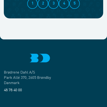
1
2
3
4
5
Brødrene Dahl A/S
Park Allé 370, 2605 Brøndby
Danmark
48 78 40 00