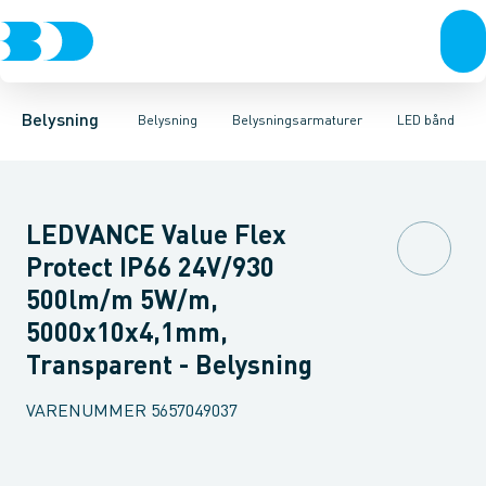
Belysning
Lyskilder
Pendler
Industriarmatur og halbelysning
Belysningsarmaturer
Lysstyring
Armaturer for vej og
Tilbehør til belysni
Belysning
Belysning
Belysningsarmaturer
LED bånd
LEDVANCE Value Flex
Protect IP66 24V/930
500lm/m 5W/m,
5000x10x4,1mm,
Transparent - Belysning
VARENUMMER
5657049037