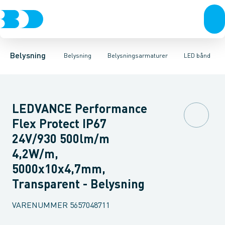
Belysning
Lyskilder
Pendler
Industriarmatur og halbelysning
Belysningsarmaturer
Lysstyring
Armaturer for vej og
Tilbehør til belysni
Belysning
Belysning
Belysningsarmaturer
LED bånd
LEDVANCE Performance
Flex Protect IP67
24V/930 500lm/m
4,2W/m,
5000x10x4,7mm,
Transparent - Belysning
VARENUMMER
5657048711