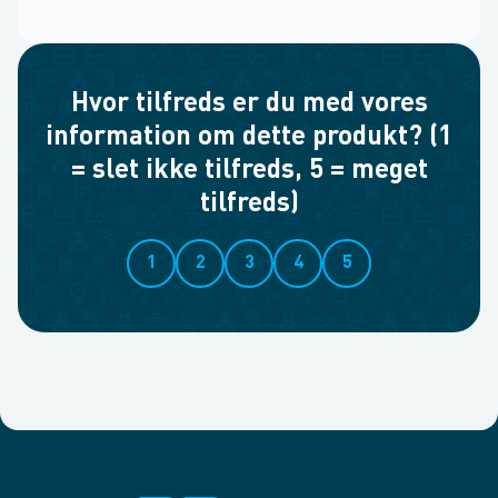
Hvor tilfreds er du med vores
information om dette produkt? (1
= slet ikke tilfreds, 5 = meget
tilfreds)
1
2
3
4
5