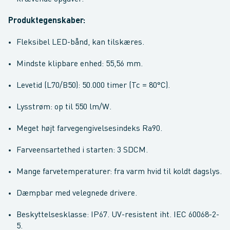
Produktegenskaber:
Fleksibel LED-bånd, kan tilskæres.
Mindste klipbare enhed: 55,56 mm.
Levetid (L70/B50): 50.000 timer (Tc = 80°C).
Lysstrøm: op til 550 lm/W.
Meget højt farvegengivelsesindeks Ra90.
Farveensartethed i starten: 3 SDCM.
Mange farvetemperaturer: fra varm hvid til koldt dagslys.
Dæmpbar med velegnede drivere.
Beskyttelsesklasse: IP67. UV-resistent iht. IEC 60068-2-
5.