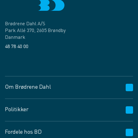
Brødrene Dahl A/S
Park Allé 370, 2605 Brøndby
Danmark
48 78 40 00
Facebook
LinkedIn
Om Brødrene Dahl
Kundeservice
Politikker
Vagttelefon 30 10 89 89
Spørgsmål og svar
Salgs- og leveringsbetingelser
Fordele hos BD
Job og karriere
Privatlivspolitik