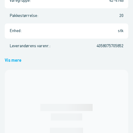
Varegruppe
:
42-4146
Pakkestørrelse
:
20
Enhed
:
stk
Leverandørens varenr.
:
4058075705852
Vis mere