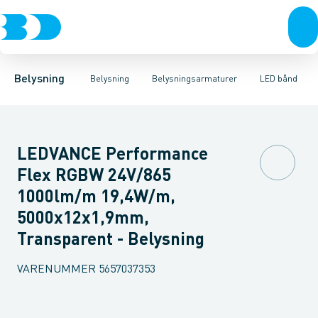
Belysning
Lyskilder
Pendler
Industriarmatur og halbelysning
Belysningsarmaturer
Lysstyring
Armaturer for vej og
Tilbehør til belysni
Belysning
Belysning
Belysningsarmaturer
LED bånd
LEDVANCE Performance
Flex RGBW 24V/865
1000lm/m 19,4W/m,
5000x12x1,9mm,
Transparent - Belysning
VARENUMMER
5657037353