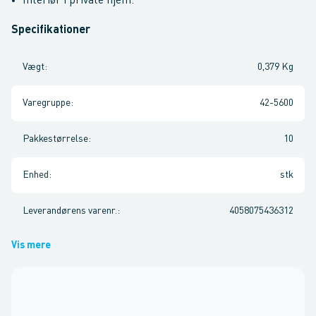
Interiør i private hjem.
Specifikationer
Vægt
:
0,379 Kg
Varegruppe
:
42-5600
Pakkestørrelse
:
10
Enhed
:
stk
Leverandørens varenr.
:
4058075436312
Vis mere