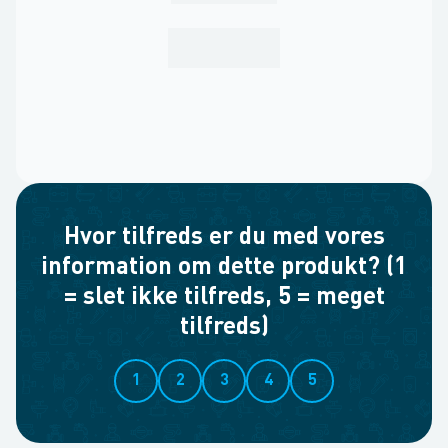
Hvor tilfreds er du med vores
information om dette produkt? (1
= slet ikke tilfreds, 5 = meget
tilfreds)
1
2
3
4
5