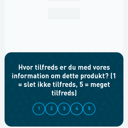
Hvor tilfreds er du med vores
information om dette produkt? (1
= slet ikke tilfreds, 5 = meget
tilfreds)
1
2
3
4
5