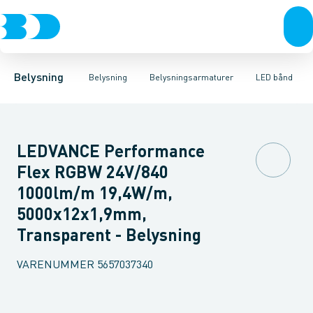
Belysning
Lyskilder
Pendler
Industriarmatur og halbelysning
Belysningsarmaturer
Lysstyring
Armaturer for vej og
Tilbehør til belysni
Belysning
Belysning
Belysningsarmaturer
LED bånd
LEDVANCE Performance
Flex RGBW 24V/840
1000lm/m 19,4W/m,
5000x12x1,9mm,
Transparent - Belysning
VARENUMMER
5657037340