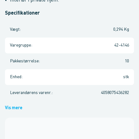
Interiør i private hjem.
Specifikationer
Vægt
:
0,294 Kg
Varegruppe
:
42-4146
Pakkestørrelse
:
10
Enhed
:
stk
Leverandørens varenr.
:
4058075436282
Vis mere