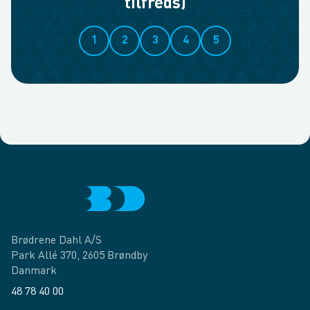
tilfreds)
1
2
3
4
5
Brødrene Dahl A/S
Park Allé 370, 2605 Brøndby
Danmark
48 78 40 00