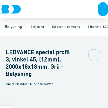
Belysning
Lyskilder
Skinnesystemer
Belysningsarmaturer
Bæreskinne for lysrørssystemer
Lysstyring
Tilbehør til belysni
Mekanisk ti
Belysning
Belysning
Tilbehør til belysning
Tilbehør til L
LEDVANCE special profil
3, vinkel 45, (12mm),
2000x18x18mm, Grå -
Belysning
VARENUMMER
5657036859