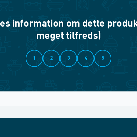
es information om dette produkt? 
meget tilfreds)
1
2
3
4
5