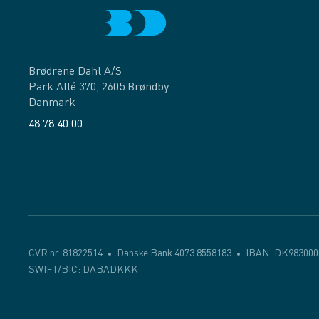
Brødrene Dahl A/S
Park Allé 370, 2605 Brøndby
Danmark
48 78 40 00
Facebook
LinkedIn
CVR nr. 81822514
Danske Bank 4073 8558183
IBAN: DK983000
SWIFT/BIC: DABADKKK