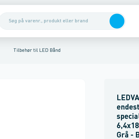
lysning
sk tilbehør til armaturer
Tilbehør til LED Bånd
Lysteknisk tilbeh
Tilbehør til LED Bånd
LEDV
endest
special
6,4x1
Grå - 