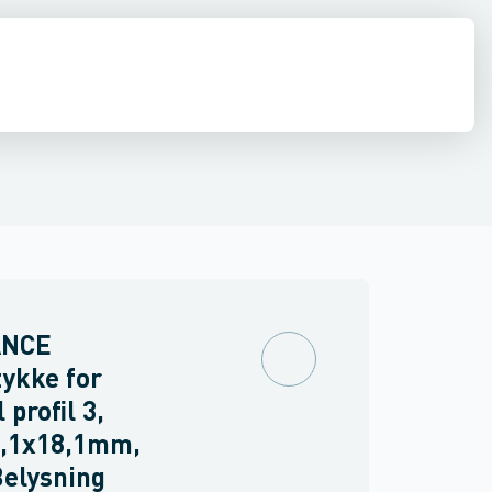
ør til belysning
Lampeholder
Nødbelysning
Elektrisk tilbehør til
ANCE
ykke for
 profil 3,
8,1x18,1mm,
Belysning