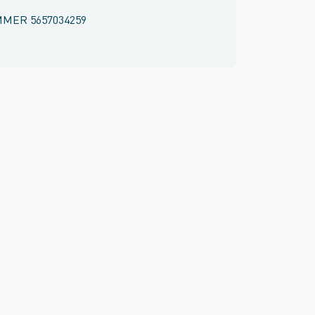
MMER
5657034259