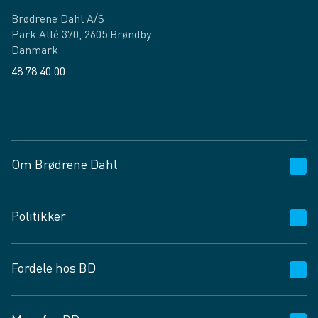
Brødrene Dahl A/S
Park Allé 370, 2605 Brøndby
Danmark
48 78 40 00
Facebook
LinkedIn
Om Brødrene Dahl
Kundeservice
Politikker
Vagttelefon 30 10 89 89
Spørgsmål og svar
Salgs- og leveringsbetingelser
Fordele hos BD
Job og karriere
Privatlivspolitik
Fødevarekontrolrapport
Cookies
24/7