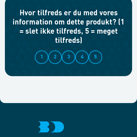
Hvor tilfreds er du med vores
information om dette produkt? (1
= slet ikke tilfreds, 5 = meget
tilfreds)
1
2
3
4
5