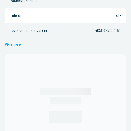
Pakkestørrelse
:
2
Enhed
:
stk
Leverandørens varenr.
:
4058075554375
Vis mere