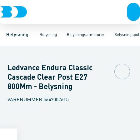
Belysning
Lyskilder
Pendler
Industriarmatur og halbelysning
Belysningsarmaturer
Lysstyring
Armaturer for vej og
Tilbehør til belysni
Belysning
Belysning
Belysningsarmaturer
Belysningspul
Ledvance Endura Classic
Cascade Clear Post E27
800Mm - Belysning
VARENUMMER
5647002615