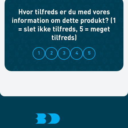
Hvor tilfreds er du med vores
information om dette produkt? (1
= slet ikke tilfreds, 5 = meget
tilfreds)
1
2
3
4
5