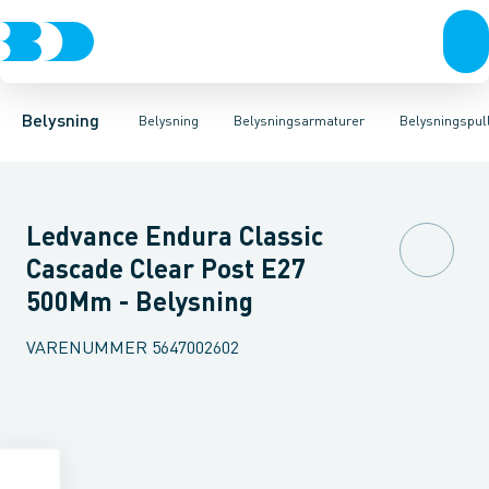
Belysning
Lyskilder
Pendler
Industriarmatur og halbelysning
Belysningsarmaturer
Lysstyring
Armaturer for vej og
Tilbehør til belysni
Belysning
Belysning
Belysningsarmaturer
Belysningspul
Ledvance Endura Classic
Cascade Clear Post E27
500Mm - Belysning
VARENUMMER
5647002602