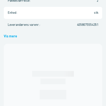
Pakkestørrelse
:
2
Enhed
:
stk
Leverandørens varenr.
:
4058075554351
Vis mere