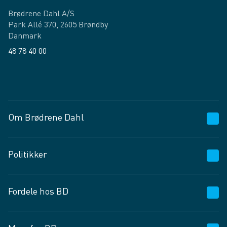
Brødrene Dahl A/S
Park Allé 370, 2605 Brøndby
Danmark
48 78 40 00
Facebook
LinkedIn
Om Brødrene Dahl
Kundeservice
Politikker
Vagttelefon 30 10 89 89
Spørgsmål og svar
Salgs- og leveringsbetingelser
Fordele hos BD
Job og karriere
Privatlivspolitik
Fødevarekontrolrapport
Cookies
24/7