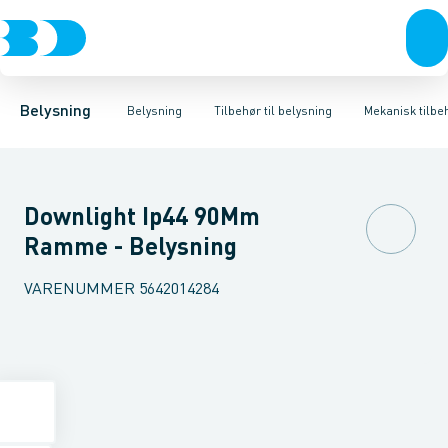
Belysning
Lyskilder
Skinnesystemer
Belysningsarmaturer
Bæreskinne for lysrørssystemer
Lysstyring
Tilbehør til belysni
Mekanisk ti
Belysning
Belysning
Tilbehør til belysning
Mekanisk tilbe
Downlight Ip44 90Mm
Ramme - Belysning
VARENUMMER
5642014284