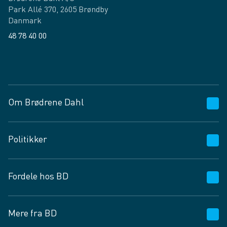
Park Allé 370, 2605 Brøndby
Danmark
48 78 40 00
Facebook
LinkedIn
Om Brødrene Dahl
Kundeservice
Politikker
Vagttelefon 30 10 89 89
Spørgsmål og svar
Salgs- og leveringsbetingelser
Fordele hos BD
Job og karriere
Privatlivspolitik
Fødevarekontrolrapport
Cookies
24/7
Mere fra BD
Vilkår og betingelser
BD app