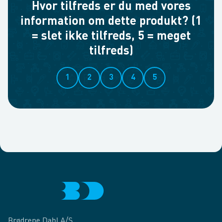
Hvor tilfreds er du med vores
information om dette produkt? (1
= slet ikke tilfreds, 5 = meget
tilfreds)
1
2
3
4
5
Brødrene Dahl A/S