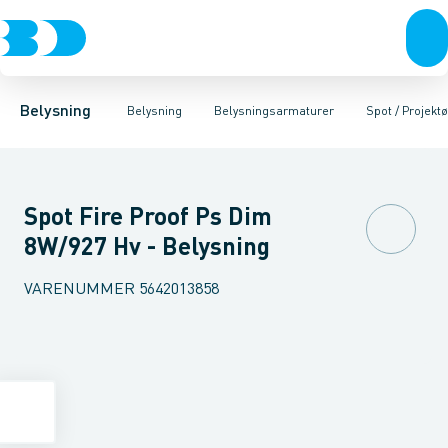
Belysning
Lyskilder
Pendler
Industriarmatur og halbelysning
Belysningsarmaturer
Lysstyring
Armaturer for vej og
Tilbehør til belysni
Belysning
Belysning
Belysningsarmaturer
Spot / Projektø
Spot Fire Proof Ps Dim
8W/927 Hv - Belysning
VARENUMMER
5642013858