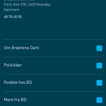
Park Allé 370, 2605 Brøndby
Danmark
48 78 40 00
Facebook
LinkedIn
Om Brødrene Dahl
Kundeservice
Politikker
Vagttelefon 30 10 89 89
Spørgsmål og svar
Salgs- og leveringsbetingelser
Fordele hos BD
Job og karriere
Privatlivspolitik
Fødevarekontrolrapport
Cookies
24/7
Mere fra BD
Vilkår og betingelser
BD app