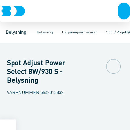
Belysning
Lyskilder
Pendler
Industriarmatur og halbelysning
Belysningsarmaturer
Lysstyring
Armaturer for vej og
Tilbehør til belysni
Belysning
Belysning
Belysningsarmaturer
Spot / Projektø
Spot Adjust Power
Select 8W/930 S -
Belysning
VARENUMMER
5642013832