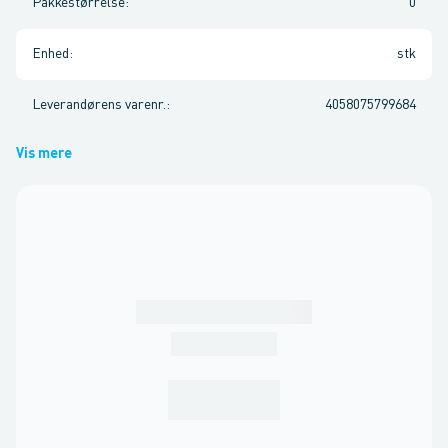
Pakkestørrelse
:
0
Enhed
:
stk
Leverandørens varenr.
:
4058075799684
Vis mere