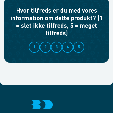
Hvor tilfreds er du med vores
information om dette produkt? (1
= slet ikke tilfreds, 5 = meget
tilfreds)
1
2
3
4
5