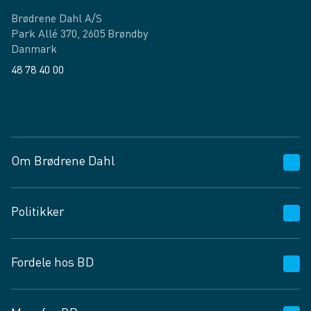
Brødrene Dahl A/S
Park Allé 370, 2605 Brøndby
Danmark
48 78 40 00
Facebook
LinkedIn
Om Brødrene Dahl
Kundeservice
Politikker
Vagttelefon 30 10 89 89
Spørgsmål og svar
Salgs- og leveringsbetingelser
Fordele hos BD
Job og karriere
Privatlivspolitik
Fødevarekontrolrapport
Cookies
24/7