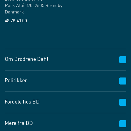
Park Allé 370, 2605 Brøndby
Danmark
48 78 40 00
Facebook
LinkedIn
Om Brødrene Dahl
Kundeservice
Politikker
Vagttelefon 30 10 89 89
Spørgsmål og svar
Salgs- og leveringsbetingelser
Fordele hos BD
Job og karriere
Privatlivspolitik
Fødevarekontrolrapport
Cookies
24/7
Mere fra BD
Vilkår og betingelser
BD app