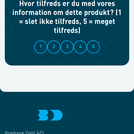
Hvor tilfreds er du med vores
information om dette produkt? (1
= slet ikke tilfreds, 5 = meget
tilfreds)
1
2
3
4
5
Brødrene Dahl A/S