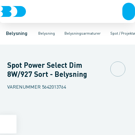
Belysning
Lyskilder
Pendler
Industriarmatur og halbelysning
Belysningsarmaturer
Lysstyring
Armaturer for vej og
Tilbehør til belysni
Belysning
Belysning
Belysningsarmaturer
Spot / Projektø
Spot Power Select Dim
8W/927 Sort - Belysning
VARENUMMER
5642013764