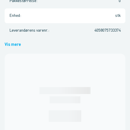
Pakkestørrelse
:
0
Enhed
:
stk
Leverandørens varenr.
:
4058075733374
Vis mere