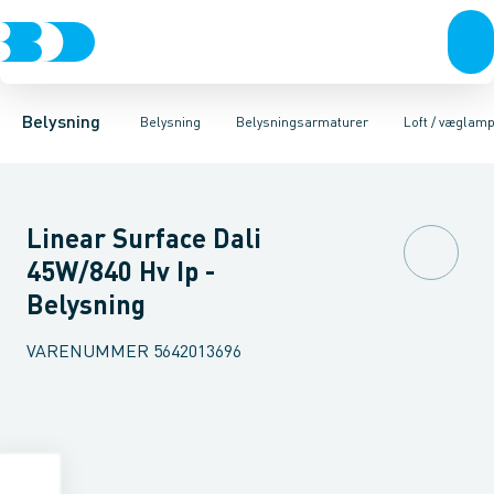
Belysning
Lyskilder
Pendler
Industriarmatur og halbelysning
Belysningsarmaturer
Lysstyring
Armaturer for vej og
Tilbehør til belysni
Belysning
Belysning
Belysningsarmaturer
Loft / væglam
Linear Surface Dali
45W/840 Hv Ip -
Belysning
VARENUMMER
5642013696