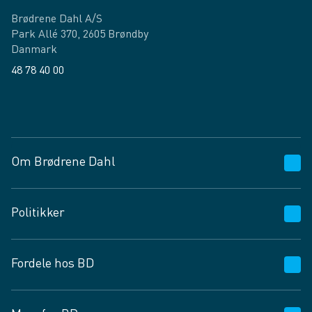
Brødrene Dahl A/S
Park Allé 370, 2605 Brøndby
Danmark
48 78 40 00
Facebook
LinkedIn
Om Brødrene Dahl
Kundeservice
Politikker
Vagttelefon 30 10 89 89
Spørgsmål og svar
Salgs- og leveringsbetingelser
Fordele hos BD
Job og karriere
Privatlivspolitik
Fødevarekontrolrapport
Cookies
24/7