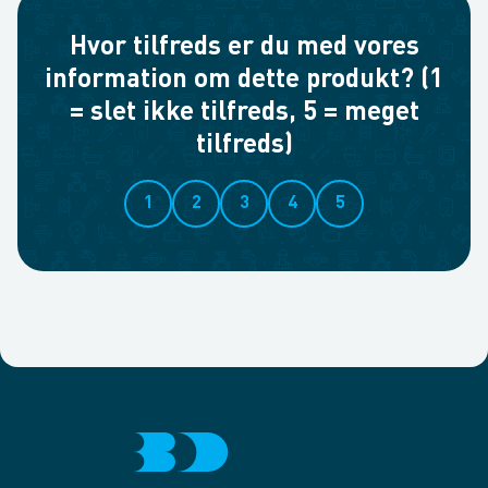
Hvor tilfreds er du med vores
information om dette produkt? (1
= slet ikke tilfreds, 5 = meget
tilfreds)
1
2
3
4
5