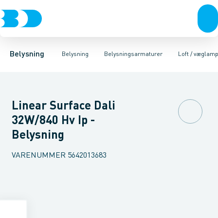
Belysning
Lyskilder
Pendler
Industriarmatur og halbelysning
Belysningsarmaturer
Lysstyring
Armaturer for vej og
Tilbehør til belysni
Belysning
Belysning
Belysningsarmaturer
Loft / væglam
Linear Surface Dali
32W/840 Hv Ip -
Belysning
VARENUMMER
5642013683