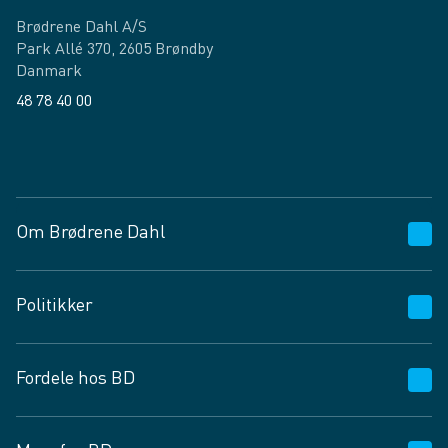
Brødrene Dahl A/S
Park Allé 370, 2605 Brøndby
Danmark
48 78 40 00
Facebook
LinkedIn
Om Brødrene Dahl
Kundeservice
Politikker
Vagttelefon 30 10 89 89
Spørgsmål og svar
Salgs- og leveringsbetingelser
Fordele hos BD
Job og karriere
Privatlivspolitik
Fødevarekontrolrapport
Cookies
24/7