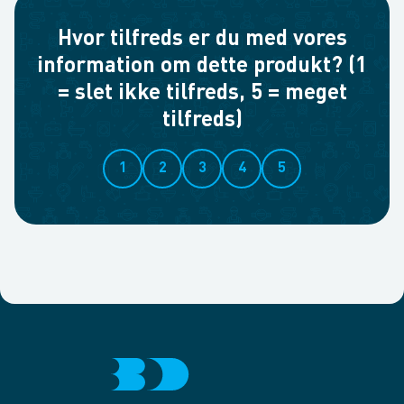
Hvor tilfreds er du med vores
information om dette produkt? (1
= slet ikke tilfreds, 5 = meget
tilfreds)
1
2
3
4
5