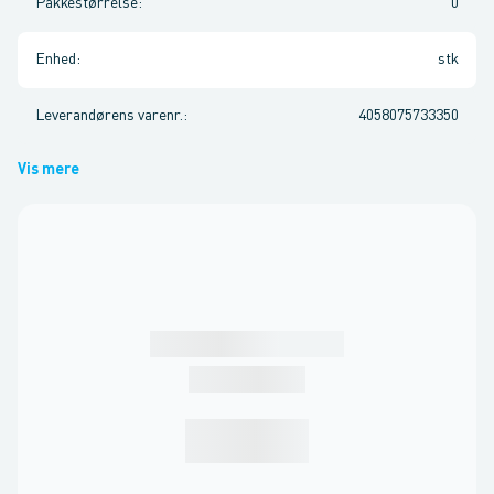
Pakkestørrelse
:
0
Enhed
:
stk
Leverandørens varenr.
:
4058075733350
Vis mere