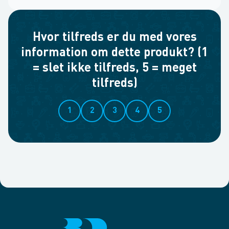
Hvor tilfreds er du med vores
information om dette produkt? (1
= slet ikke tilfreds, 5 = meget
tilfreds)
1
2
3
4
5