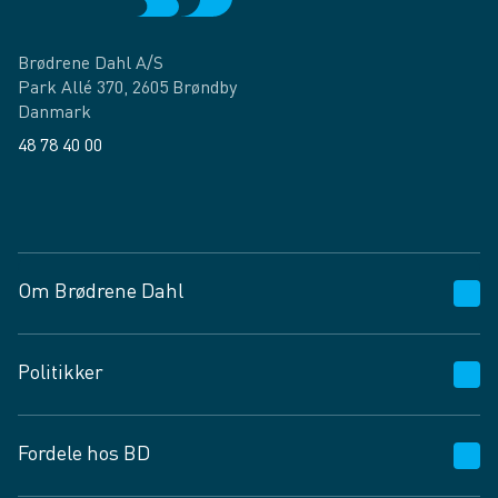
Brødrene Dahl A/S
Park Allé 370, 2605 Brøndby
Danmark
48 78 40 00
Facebook
LinkedIn
Om Brødrene Dahl
Kundeservice
Politikker
Vagttelefon 30 10 89 89
Spørgsmål og svar
Salgs- og leveringsbetingelser
Fordele hos BD
Job og karriere
Privatlivspolitik
Fødevarekontrolrapport