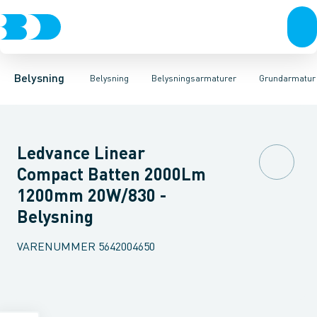
Belysning
Lyskilder
Pendler
Industriarmatur og halbelysning
Belysningsarmaturer
Lysstyring
Armaturer for vej og
Tilbehør til belysni
Belysning
Belysning
Belysningsarmaturer
Grundarmatur
Ledvance Linear
Compact Batten 2000Lm
1200mm 20W/830 -
Belysning
VARENUMMER
5642004650