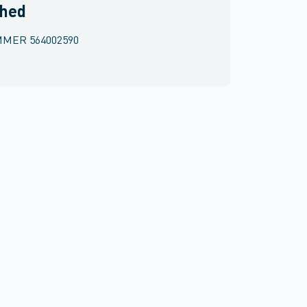
rhed
MMER
564002590