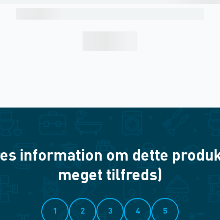
es information om dette produkt? 
meget tilfreds)
1
2
3
4
5