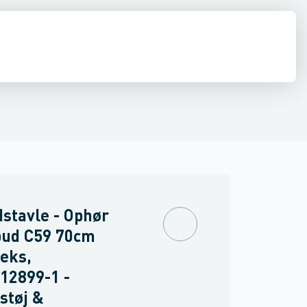
drens
s udstyr
Asbest
Handsker
stavle - Ophør
bud C59 70cm
leks,
12899-1 -
støj &