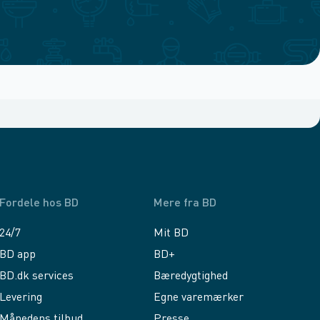
Fordele hos BD
Mere fra BD
24/7
Mit BD
BD app
BD+
BD.dk services
Bæredygtighed
Levering
Egne varemærker
Månedens tilbud
Presse