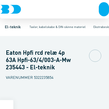
Afbrydere, stikkontakter & lampeudtag
Tavler, kapsling og rackskabe
Kombiafbryder
Fejlstrømsmodul
Fordelings-/byggepladstavler
Neozed D0 sikringselement
Forgreningsmateriel
Ek
F
K
El-teknik
Tavler, kabelskabe & DIN-skinne materiel
Ekstrabesky
Eaton Hpfi rcd relæ 4p
63A Hpfi-63/4/003-A-Mw
235443 - El-teknik
VARENUMMER
5322235854