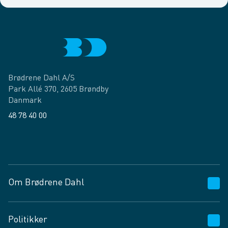
Brødrene Dahl A/S
Park Allé 370, 2605 Brøndby
Danmark
48 78 40 00
Facebook
LinkedIn
Om Brødrene Dahl
Kundeservice
Politikker
Vagttelefon 30 10 89 89