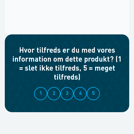
Hvor tilfreds er du med vores
information om dette produkt? (1
= slet ikke tilfreds, 5 = meget
tilfreds)
1
2
3
4
5