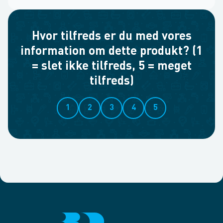
Hvor tilfreds er du med vores
information om dette produkt? (1
= slet ikke tilfreds, 5 = meget
tilfreds)
1
2
3
4
5