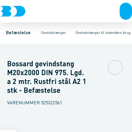
Bolte & sætskruer
Gevindstænger til udendørs brug
Gevindstænger Sort
Møtrikker
Gevindstænger Elgalvaniseret FZB
Skiver
Gevindstænger til indendørs
Skruer
Søm & dykkere
Gevind
Gev
Befæstelse
Gevindstænger
Gevindstænger til indendørs brug
Bossard gevindstang
M20x2000 DIN 975. Lgd.
a 2 mtr. Rustfri stål A2 1
stk - Befæstelse
VARENUMMER
525322561