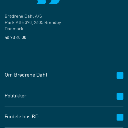
Brødrene Dahl A/S
Park Allé 370, 2605 Brøndby
Danmark
48 78 40 00
Facebook
LinkedIn
Om Brødrene Dahl
Kundeservice
Politikker
Vagttelefon 30 10 89 89
Spørgsmål og svar
Salgs- og leveringsbetingelser
Fordele hos BD
Job og karriere
Privatlivspolitik
Fødevarekontrolrapport