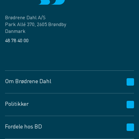
Brødrene Dahl A/S
Park Allé 370, 2605 Brøndby
Danmark
48 78 40 00
Facebook
LinkedIn
Om Brødrene Dahl
Kundeservice
Politikker
Vagttelefon 30 10 89 89
Spørgsmål og svar
Salgs- og leveringsbetingelser
Fordele hos BD
Job og karriere
Privatlivspolitik
Fødevarekontrolrapport