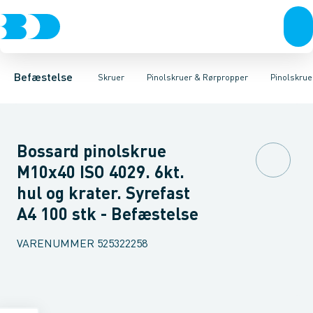
Bolte & sætskruer
Karmskruer
Pinolskruer Sort
Facadeskruer
Pinolskruer Elgalvaniseret FZB
Møtrikker
Byggeskruer
Skiver
Skruer
Spånskruer
Søm & dykkere
Pinolskruer 
Gipsskrue
Gev
Befæstelse
Skruer
Pinolskruer & Rørpropper
Pinolskrue
Bossard pinolskrue
M10x40 ISO 4029. 6kt.
hul og krater. Syrefast
A4 100 stk - Befæstelse
VARENUMMER
525322258