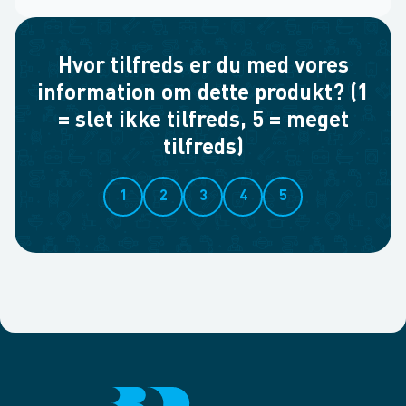
Hvor tilfreds er du med vores
information om dette produkt? (1
= slet ikke tilfreds, 5 = meget
tilfreds)
1
2
3
4
5