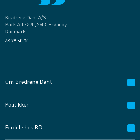
Brødrene Dahl A/S
Park Allé 370, 2605 Brøndby
Danmark
48 78 40 00
Facebook
LinkedIn
Om Brødrene Dahl
Kundeservice
Politikker
Vagttelefon 30 10 89 89
Spørgsmål og svar
Salgs- og leveringsbetingelser
Fordele hos BD
Job og karriere
Privatlivspolitik
Fødevarekontrolrapport