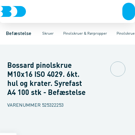
Bolte & sætskruer
Karmskruer
Pinolskruer Sort
Facadeskruer
Pinolskruer Elgalvaniseret FZB
Møtrikker
Byggeskruer
Skiver
Skruer
Spånskruer
Søm & dykkere
Pinolskruer 
Gipsskrue
Gev
Befæstelse
Skruer
Pinolskruer & Rørpropper
Pinolskrue
Bossard pinolskrue
M10x16 ISO 4029. 6kt.
hul og krater. Syrefast
A4 100 stk - Befæstelse
VARENUMMER
525322253