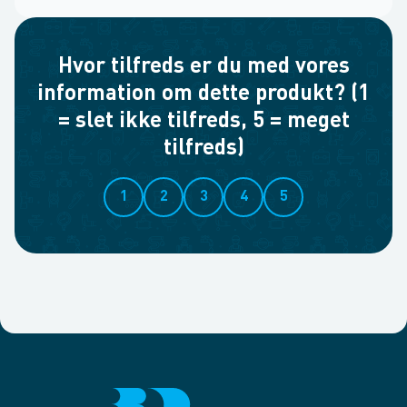
Hvor tilfreds er du med vores
information om dette produkt? (1
= slet ikke tilfreds, 5 = meget
tilfreds)
1
2
3
4
5