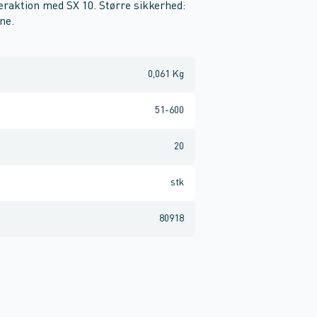
teraktion med SX 10. Større sikkerhed:
bne.
0,061 Kg
51-600
20
stk
80918