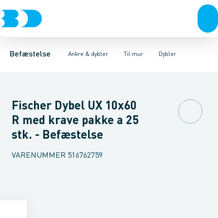
Bolte & sætskruer
Montagesæt
Dybler
Gasbetondybler
Til beton
Møtrikker
Til mur
Messingdybler
Skiver
Til gips
Skruer
Sømdybler
Søm & dykkere
Sæt
Gev
Befæstelse
Ankre & dybler
Til mur
Dybler
Fischer Dybel UX 10x60
R med krave pakke a 25
stk. - Befæstelse
VARENUMMER
516762759