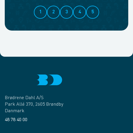
1
2
3
4
5
Brødrene Dahl A/S
Park Allé 370, 2605 Brøndby
Danmark
48 78 40 00