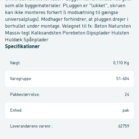
som alle byggematerialer. PLuggen er "lukket", skruen
kan ikke monteres forkert (i modsætning til gængse
universalplugs). Modhager forhindrer, at pluggen drejer i
borhullet under montage. Velegnet til fx: Beton Natursten
Massiv tegl Kalksandsten Porebeton Gipsplader Hulsten
Huldæk Spånplader
Specifikationer
Vægt
:
0,110 Kg
Varegruppe
:
51-604
Pakkestørrelse
:
24
Enhed
:
pak
Leverandørens varenr.
:
62759