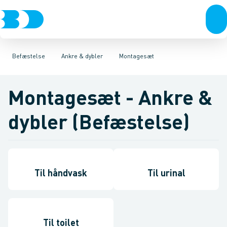
VVS
Bolte & sætskruer
Montagesæt
El-teknik
Til beton
Kloak
Møtrikker
Vandforsyning
Til mur
Skiver
Til gips
Klima
Skruer
Køl
Søm & dykkere
Industri
Værktøj
Gev
Be
Befæstelse
Ankre & dybler
Montagesæt
Montagesæt - Ankre &
dybler (Befæstelse)
Til håndvask
Til urinal
Til toilet