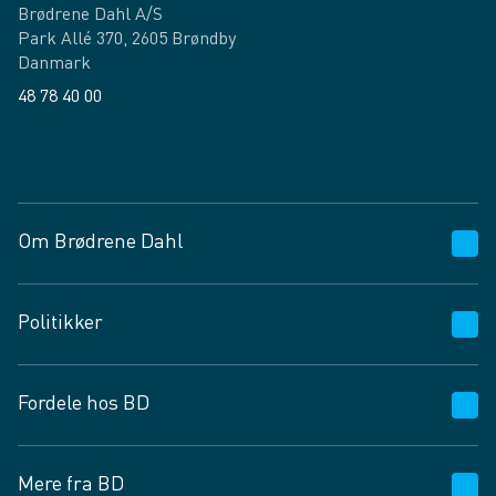
Brødrene Dahl A/S
Park Allé 370, 2605 Brøndby
Danmark
48 78 40 00
Facebook
LinkedIn
Om Brødrene Dahl
Kundeservice
Politikker
Vagttelefon 30 10 89 89
Spørgsmål og svar
Salgs- og leveringsbetingelser
Fordele hos BD
Job og karriere
Privatlivspolitik
Fødevarekontrolrapport
Cookies
24/7
Mere fra BD
Vilkår og betingelser
BD app