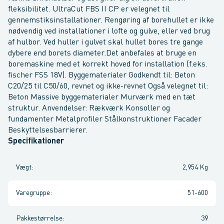
fleksibilitet. UltraCut FBS II CP er velegnet til
gennemstiksinstallationer. Rengøring af borehullet er ikke
nødvendig ved installationer i lofte og gulve, eller ved brug
af hulbor. Ved huller i gulvet skal hullet bores tre gange
dybere end borets diameter.Det anbefales at bruge en
boremaskine med et korrekt hoved for installation (f.eks.
fischer FSS 18V). Byggematerialer Godkendt til: Beton
C20/25 til C50/60, revnet og ikke-revnet Også velegnet til:
Beton Massive byggematerialer Murværk med en tæt
struktur. Anvendelser: Rækværk Konsoller og
fundamenter Metalprofiler Stålkonstruktioner Facader
Beskyttelsesbarrierer.
Specifikationer
Vægt
:
2,954 Kg
Varegruppe
:
51-600
Pakkestørrelse
:
39