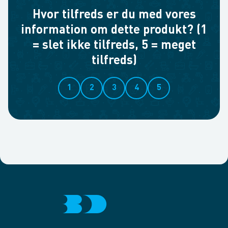
Hvor tilfreds er du med vores
information om dette produkt? (1
= slet ikke tilfreds, 5 = meget
tilfreds)
1
2
3
4
5