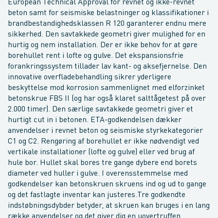
European Technical Approval for revnet og ikke-revnet
beton samt for seismiske belastninger og klassifikationer i
brandbestandighedsklassen R 120 garanterer endnu mere
sikkerhed. Den savtakkede geometri giver mulighed for en
hurtig og nem installation. Der er ikke behov for at gøre
borehullet rent i lofte og gulve. Det ekspansionsfrie
forankringssystem tillader lav kant- og aksefjernelse. Den
innovative overfladebehandling sikrer yderligere
beskyttelse mod korrosion sammenlignet med elforzinket
betonskrue FBS II (og har også klaret salttågetest på over
2.000 timer). Den særlige savtakkede geometri giver et
hurtigt cut in i betonen. ETA-godkendelsen dækker
anvendelser i revnet beton og seismiske styrkekategorier
C1 og C2. Rengøring af borehullet er ikke nødvendigt ved
vertikale installationer (lofte og gulve) eller ved brug af
hule bor. Hullet skal bores tre gange dybere end borets
diameter ved huller i gulve. I overensstemmelse med
godkendelser kan betonskruen skruens ind og ud to gange
og det fastlagte inventar kan justeres.Tre godkendte
indstøbningsdybder betyder, at skruen kan bruges i en lang
række anvendelser og det giver dig en uovertruffen