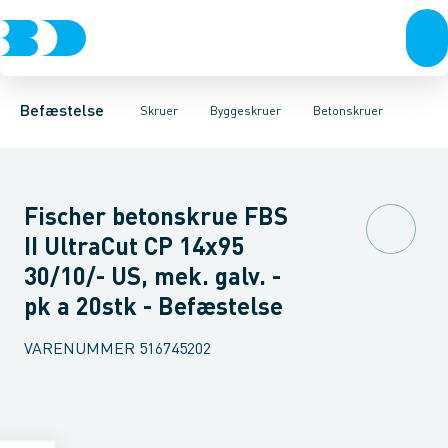
Bolte & sætskruer
Karmskruer
Montageskruer
Facadeskruer
Betonskruer
Møtrikker
Byggeskruer
Franske skruer
Skiver
Skruer
Spånskruer
Søm & dykkere
Karmdybler
Gipsskrue
Gev
Befæstelse
Skruer
Byggeskruer
Betonskruer
Fischer betonskrue FBS
II UltraCut CP 14x95
30/10/- US, mek. galv. -
pk a 20stk - Befæstelse
VARENUMMER
516745202