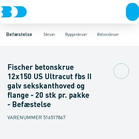
Bolte & sætskruer
Karmskruer
Montageskruer
Facadeskruer
Betonskruer
Møtrikker
Byggeskruer
Franske skruer
Skiver
Skruer
Spånskruer
Søm & dykkere
Karmdybler
Gipsskrue
Gev
Befæstelse
Skruer
Byggeskruer
Betonskruer
Fischer betonskrue
12x150 US Ultracut fbs II
galv sekskanthoved og
flange - 20 stk pr. pakke
- Befæstelse
VARENUMMER
516517867