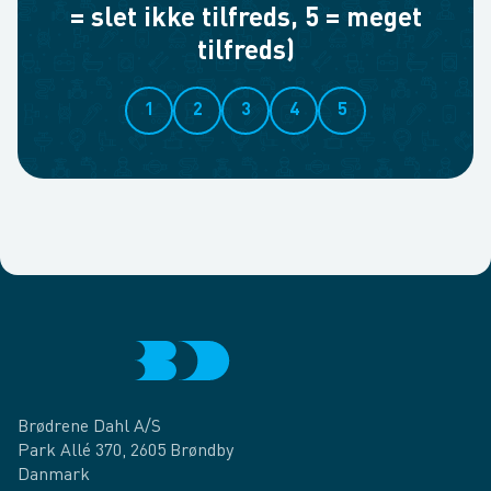
= slet ikke tilfreds, 5 = meget
tilfreds)
1
2
3
4
5
Brødrene Dahl A/S
Park Allé 370, 2605 Brøndby
Danmark