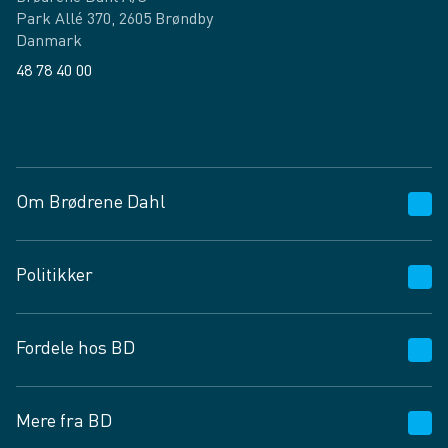
Park Allé 370, 2605 Brøndby
Danmark
48 78 40 00
Facebook
LinkedIn
Om Brødrene Dahl
Kundeservice
Politikker
Vagttelefon 30 10 89 89
Spørgsmål og svar
Salgs- og leveringsbetingelser
Fordele hos BD
Job og karriere
Privatlivspolitik
Fødevarekontrolrapport
Cookies
24/7
Mere fra BD
Vilkår og betingelser
BD app