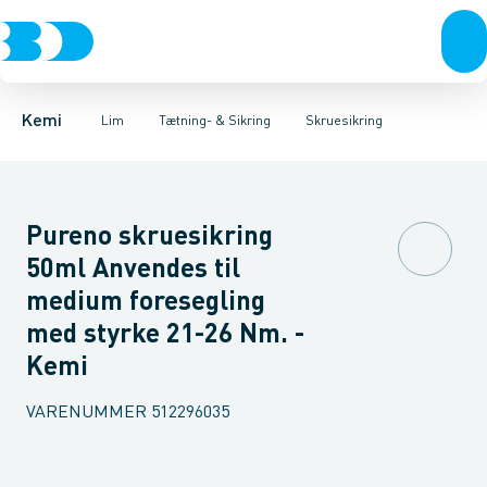
Fugemasse
Lim til PVC-rør
Gevindtætning & Sikring
Pakkegrej
Trælim
Beton & mørtel
Fuge- & Montagelim
Skruesikring
Lim
Flangetætning
Olie & smøremidler
Tætning- & Sikrin
Lækages
Kemi
Lim
Tætning- & Sikring
Skruesikring
Pureno skruesikring
50ml Anvendes til
medium foresegling
med styrke 21-26 Nm. -
Kemi
VARENUMMER
512296035