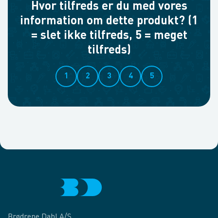
Hvor tilfreds er du med vores
information om dette produkt? (1
= slet ikke tilfreds, 5 = meget
tilfreds)
1
2
3
4
5
Brødrene Dahl A/S