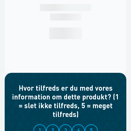
Hvor tilfreds er du med vores
information om dette produkt? (1
= slet ikke tilfreds, 5 = meget
tilfreds)
1
2
3
4
5