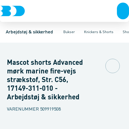
Trøjer & t-shirts
Bukser
Knickers med hængelommer
Knickers & Shorts
Bukser
Overtøj & huer
Overalls
Knickers med lårlommer
Kedeldragter
Undertøj & sokker
Knæskånere
Sikker
Sko
B
Arbejdstøj & sikkerhed
Bukser
Knickers & Shorts
Sho
Mascot shorts Advanced
mørk marine fire-vejs
strækstof, Str. C56,
17149-311-010 -
Arbejdstøj & sikkerhed
VARENUMMER
509919508