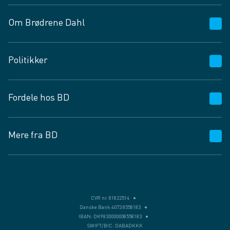
Om Brødrene Dahl
Kundeservice
Politikker
Vagttelefon 30 10 89 89
Spørgsmål og svar
Salgs- og leveringsbetingelser
Fordele hos BD
Job og karriere
Privatlivspolitik
Fødevarekontrolrapport
Cookies
24/7
Mere fra BD
Vilkår og betingelser
BD app
BD.dk services
Mit BD
Levering
BD+
Månedens tilbud
Bæredygtighed
CVR nr. 81822514
Danske Bank 4073 8558183
Egne varemærker
IBAN: DK9830000008558183
SWIFT/BIC: DABADKKK