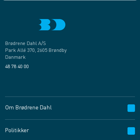
Brødrene Dahl A/S
Park Allé 370, 2605 Brøndby
Danmark
48 78 40 00
Facebook
LinkedIn
Om Brødrene Dahl
Kundeservice
Politikker
Vagttelefon 30 10 89 89