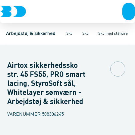
Trøjer & t-shirts
Sko
Sko med stålwire
Sandaler
Træsko
Bukser
Snøresko
Støvler
Overtøj & huer
Sko med velcro
Sokker
Såler
Undertøj & sokker
Tilbehør & Pleje
Sko
Arbejdstøj & sikkerhed
Sko
Sko
Sko med stålwire
Airtox sikkerhedssko
str. 45 FS55, PRO smart
lacing, StyroSoft sål,
Whitelayer sømværn -
Arbejdstøj & sikkerhed
VARENUMMER
508306245