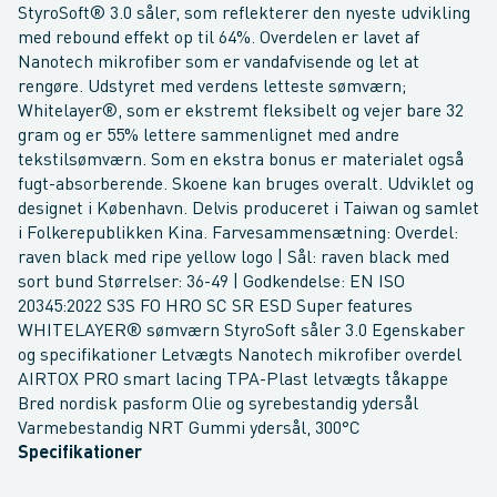
StyroSoft® 3.0 såler, som reflekterer den nyeste udvikling
med rebound effekt op til 64%. Overdelen er lavet af
Nanotech mikrofiber som er vandafvisende og let at
rengøre. Udstyret med verdens letteste sømværn;
Whitelayer®, som er ekstremt fleksibelt og vejer bare 32
gram og er 55% lettere sammenlignet med andre
tekstilsømværn. Som en ekstra bonus er materialet også
fugt-absorberende. Skoene kan bruges overalt. Udviklet og
designet i København. Delvis produceret i Taiwan og samlet
i Folkerepublikken Kina. Farvesammensætning: Overdel:
raven black med ripe yellow logo | Sål: raven black med
sort bund Størrelser: 36-49 | Godkendelse: EN ISO
20345:2022 S3S FO HRO SC SR ESD Super features
WHITELAYER® sømværn StyroSoft såler 3.0 Egenskaber
og specifikationer Letvægts Nanotech mikrofiber overdel
AIRTOX PRO smart lacing TPA-Plast letvægts tåkappe
Bred nordisk pasform Olie og syrebestandig ydersål
Varmebestandig NRT Gummi ydersål, 300°C
Specifikationer