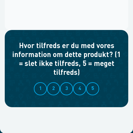
Hvor tilfreds er du med vores
information om dette produkt? (1
= slet ikke tilfreds, 5 = meget
tilfreds)
1
2
3
4
5