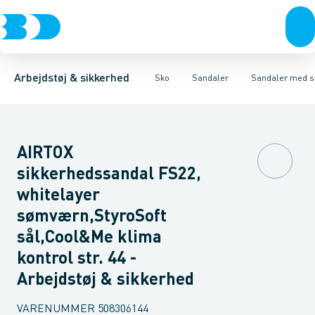
Trøjer & t-shirts
Sko
Sandaler med velcro
Sandaler
Træsko
Bukser
Støvler
Sandaler med stålwire
Overtøj & huer
Sokker
Såler
Undertøj & sokker
Tilbehør & Pleje
Sko
Arbejdstøj & sikkerhed
Sko
Sandaler
Sandaler med s
AIRTOX
sikkerhedssandal FS22,
whitelayer
sømværn,StyroSoft
sål,Cool&Me klima
kontrol str. 44 -
Arbejdstøj & sikkerhed
VARENUMMER
508306144