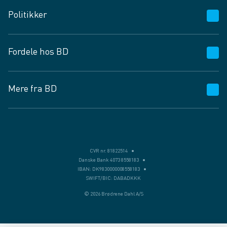
Kundeservice
Politikker
Vagttelefon 30 10 89 89
Spørgsmål og svar
Salgs- og leveringsbetingelser
Fordele hos BD
Job og karriere
Privatlivspolitik
Fødevarekontrolrapport
Cookies
24/7
Mere fra BD
Vilkår og betingelser
BD app
BD.dk services
Mit BD
Levering
BD+
Månedens tilbud
Bæredygtighed
CVR nr. 81822514
Danske Bank 4073 8558183
Egne varemærker
IBAN: DK9830000008558183
SWIFT/BIC: DABADKKK
Presse
© 2026 Brødrene Dahl A/S