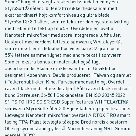
SuperCharged letvægts-sikkerhedssandal med nyeste
StyroSoft® såler 3.0. Metalfri sikkerhedssandal med
ekstraordinært højt komfortniveau og ultra bløde
StyroSoft® 3.0 såler, som reflekterer den nyeste udvikling
med rebound effekt op til 64%. Overdelen er lavet af
Nanotech mikrofiber med store integrerede lufthuller.
Udstyret med verdens letteste sømværn; Whitelayer®,
som er ekstremt fleksibelt og vejer bare 32 gram og er
55% lettere sammenlignet med andre tekstil sømværn.
Som en ekstra bonus er materialet også fugt-
absorberende. Skoene er ikke vandtætte. Udviklet og
designet i København. Delvis produceret i Taiwan og samlet
i Folkerepublikken Kina. Farvesammensætning: Overdel:
raven black med refleksdetaljer | Sål: raven black med sort
bund Størrelser: 36-50 | Godkendelse: EN ISO 20345:2022
S1 PS FO HRO SC SR ESD Super features WHITELAYER®
sømværn StyroSoft såler 3.0 Egenskaber og specifikationer
Letvægts Nanotech mikrofiber overdel AIRTOX PRO smart
lacing TPA-Plast letvægts tåkappe Bred nordisk pasform
Olie og syrebestandig ydersål Varmebestandig NRT Gummi
ydersål, 300°C