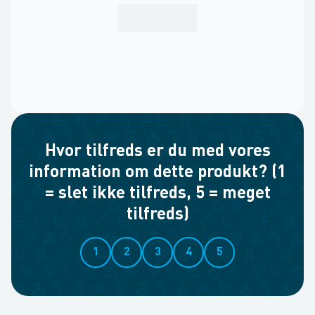
Hvor tilfreds er du med vores
information om dette produkt? (1
= slet ikke tilfreds, 5 = meget
tilfreds)
1
2
3
4
5