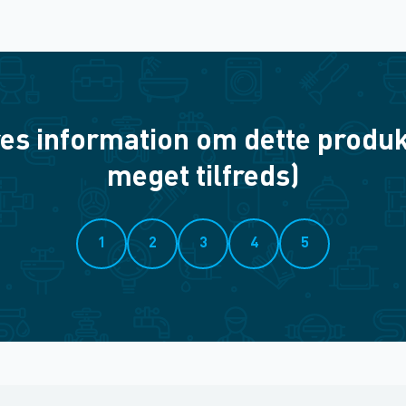
es information om dette produkt? 
meget tilfreds)
1
2
3
4
5