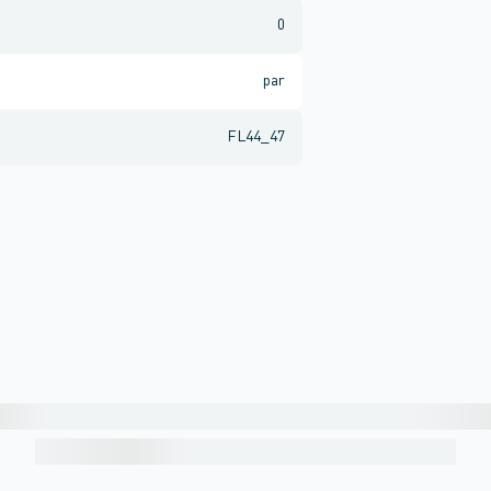
0
par
FL44_47