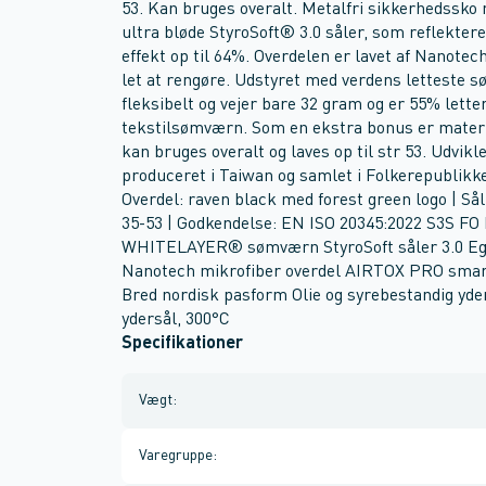
53. Kan bruges overalt. Metalfri sikkerhedssko
ultra bløde StyroSoft® 3.0 såler, som reflekter
effekt op til 64%. Overdelen er lavet af Nanote
let at rengøre. Udstyret med verdens letteste
fleksibelt og vejer bare 32 gram og er 55% let
tekstilsømværn. Som en ekstra bonus er materi
kan bruges overalt og laves op til str 53. Udvikl
produceret i Taiwan og samlet i Folkerepubli
Overdel: raven black med forest green logo | Så
35-53 | Godkendelse: EN ISO 20345:2022 S3S F
WHITELAYER® sømværn StyroSoft såler 3.0 Ege
Nanotech mikrofiber overdel AIRTOX PRO smart
Bred nordisk pasform Olie og syrebestandig y
ydersål, 300°C
Specifikationer
Vægt
:
Varegruppe
: