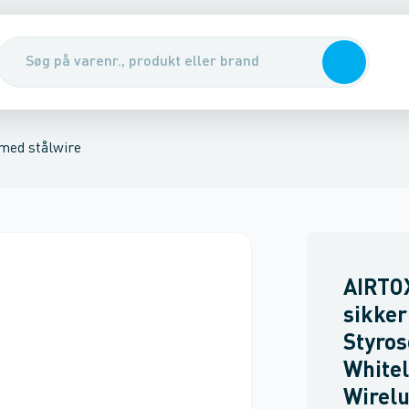
r
Sko
Sikkerhedsudstyr & handsker
Renseservietter, sæbe & hån
med stålwire
AIRTO
sikker
Styros
White
Wirelu