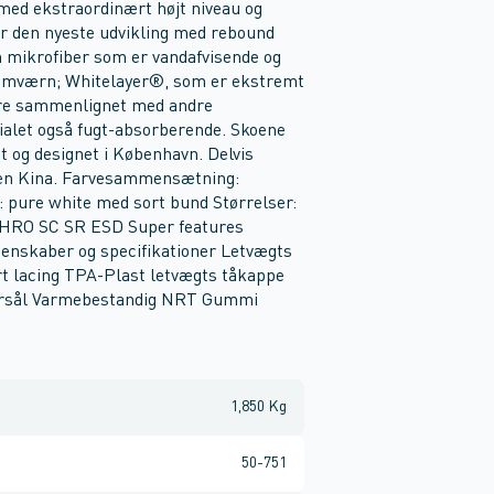
 med ekstraordinært højt niveau og
er den nyeste udvikling med rebound
ch mikrofiber som er vandafvisende og
 sømværn; Whitelayer®, som er ekstremt
tere sammenlignet med andre
alet også fugt-absorberende. Skoene
et og designet i København. Delvis
kken Kina. Farvesammensætning:
l: pure white med sort bund Størrelser:
O HRO SC SR ESD Super features
nskaber og specifikationer Letvægts
 lacing TPA-Plast letvægts tåkappe
dersål Varmebestandig NRT Gummi
1,850 Kg
50-751