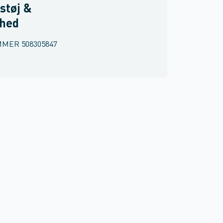
støj &
rhed
MMER
508305847