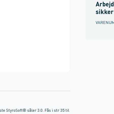
Arbejd
sikke
VARENU
 StyroSoft® såler 3.0. Fås i str 35 til