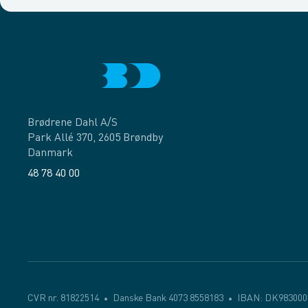
Brødrene Dahl A/S
Park Allé 370, 2605 Brøndby
Danmark
48 78 40 00
Facebook
LinkedIn
CVR nr. 81822514
Danske Bank 4073 8558183
IBAN: DK983000