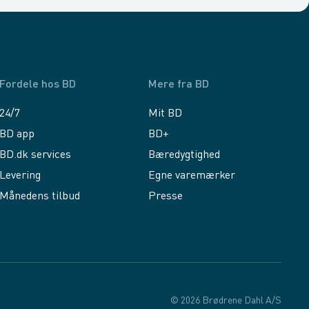
Fordele hos BD
Mere fra BD
24/7
Mit BD
BD app
BD+
BD.dk services
Bæredygtighed
Levering
Egne varemærker
Månedens tilbud
Presse
© 2026 Brødrene Dahl A/S