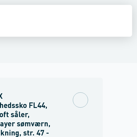
drens
Asbest
X
hedssko FL44,
oft såler,
layer sømværn,
kning, str. 47 -