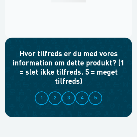
Hvor tilfreds er du med vores
information om dette produkt? (1
= slet ikke tilfreds, 5 = meget
tilfreds)
1
2
3
4
5