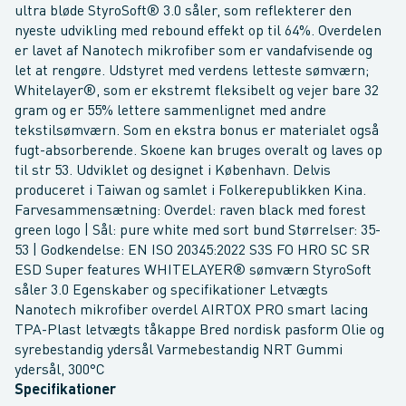
ultra bløde StyroSoft® 3.0 såler, som reflekterer den
nyeste udvikling med rebound effekt op til 64%. Overdelen
er lavet af Nanotech mikrofiber som er vandafvisende og
let at rengøre. Udstyret med verdens letteste sømværn;
Whitelayer®, som er ekstremt fleksibelt og vejer bare 32
gram og er 55% lettere sammenlignet med andre
tekstilsømværn. Som en ekstra bonus er materialet også
fugt-absorberende. Skoene kan bruges overalt og laves op
til str 53. Udviklet og designet i København. Delvis
produceret i Taiwan og samlet i Folkerepublikken Kina.
Farvesammensætning: Overdel: raven black med forest
green logo | Sål: pure white med sort bund Størrelser: 35-
53 | Godkendelse: EN ISO 20345:2022 S3S FO HRO SC SR
ESD Super features WHITELAYER® sømværn StyroSoft
såler 3.0 Egenskaber og specifikationer Letvægts
Nanotech mikrofiber overdel AIRTOX PRO smart lacing
TPA-Plast letvægts tåkappe Bred nordisk pasform Olie og
syrebestandig ydersål Varmebestandig NRT Gummi
ydersål, 300°C
Specifikationer