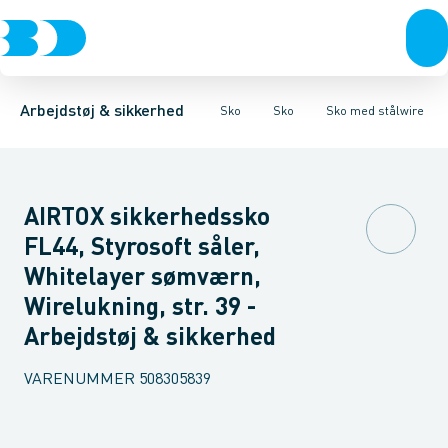
Trøjer & t-shirts
Sko
Sko med stålwire
Sandaler
Træsko
Bukser
Snøresko
Støvler
Overtøj & huer
Sko med velcro
Sokker
Såler
Undertøj & sokker
Tilbehør & Pleje
Sko
Arbejdstøj & sikkerhed
Sko
Sko
Sko med stålwire
AIRTOX sikkerhedssko
FL44, Styrosoft såler,
Whitelayer sømværn,
Wirelukning, str. 39 -
Arbejdstøj & sikkerhed
VARENUMMER
508305839