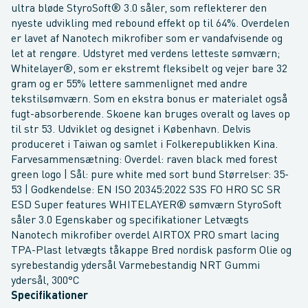
ultra bløde StyroSoft® 3.0 såler, som reflekterer den
nyeste udvikling med rebound effekt op til 64%. Overdelen
er lavet af Nanotech mikrofiber som er vandafvisende og
let at rengøre. Udstyret med verdens letteste sømværn;
Whitelayer®, som er ekstremt fleksibelt og vejer bare 32
gram og er 55% lettere sammenlignet med andre
tekstilsømværn. Som en ekstra bonus er materialet også
fugt-absorberende. Skoene kan bruges overalt og laves op
til str 53. Udviklet og designet i København. Delvis
produceret i Taiwan og samlet i Folkerepublikken Kina.
Farvesammensætning: Overdel: raven black med forest
green logo | Sål: pure white med sort bund Størrelser: 35-
53 | Godkendelse: EN ISO 20345:2022 S3S FO HRO SC SR
ESD Super features WHITELAYER® sømværn StyroSoft
såler 3.0 Egenskaber og specifikationer Letvægts
Nanotech mikrofiber overdel AIRTOX PRO smart lacing
TPA-Plast letvægts tåkappe Bred nordisk pasform Olie og
syrebestandig ydersål Varmebestandig NRT Gummi
ydersål, 300°C
Specifikationer