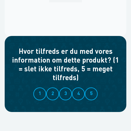
Hvor tilfreds er du med vores
information om dette produkt? (1
= slet ikke tilfreds, 5 = meget
tilfreds)
1
2
3
4
5