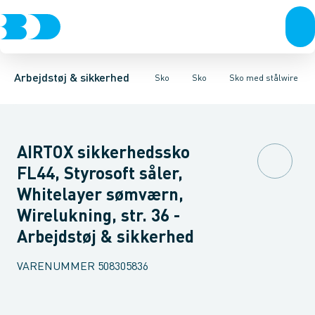
Trøjer & t-shirts
Sko
Sko med stålwire
Sandaler
Træsko
Bukser
Snøresko
Støvler
Overtøj & huer
Sko med velcro
Sokker
Såler
Undertøj & sokker
Tilbehør & Pleje
Sko
Arbejdstøj & sikkerhed
Sko
Sko
Sko med stålwire
AIRTOX sikkerhedssko
FL44, Styrosoft såler,
Whitelayer sømværn,
Wirelukning, str. 36 -
Arbejdstøj & sikkerhed
VARENUMMER
508305836