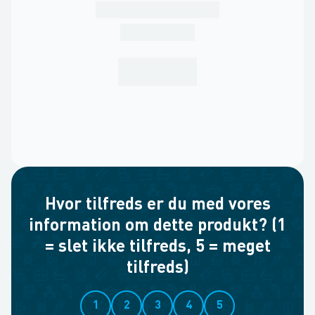
Hvor tilfreds er du med vores
information om dette produkt? (1
= slet ikke tilfreds, 5 = meget
tilfreds)
1
2
3
4
5