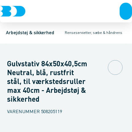
Trøjer & t-shirts
Papir
Toiletpapir
Renseservietter, sæbe & håndrens
Køkkenrulle
Bukser
Aftørringspapir i ruller
Overtøj & huer
Undertøj & sokker
Aftørringspapi
Sko
Arbejdstøj & sikkerhed
Renseservietter, sæbe & håndrens
Gulvstativ 84x50x40,5cm
Neutral, blå, rustfrit
stål, til værkstedsruller
max 40cm - Arbejdstøj &
sikkerhed
VARENUMMER
508205119