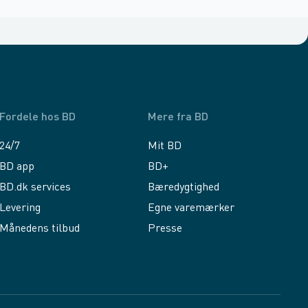
Fordele hos BD
Mere fra BD
24/7
Mit BD
BD app
BD+
BD.dk services
Bæredygtighed
Levering
Egne varemærker
Månedens tilbud
Presse