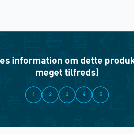
es information om dette produkt? 
meget tilfreds)
1
2
3
4
5