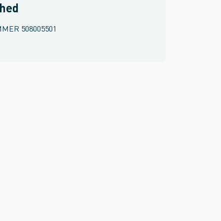
rhed
MMER
508005501