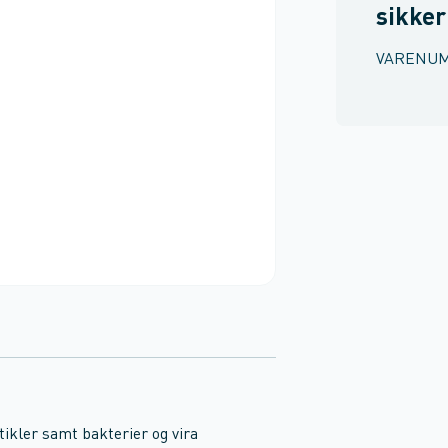
sikke
VARENU
ikler samt bakterier og vira