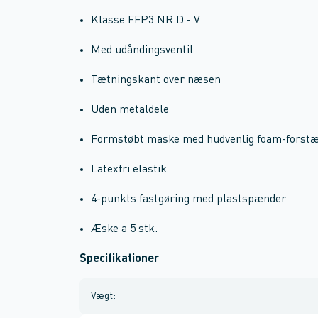
Klasse FFP3 NR D - V
Med udåndingsventil
Tætningskant over næsen
Uden metaldele
Formstøbt maske med hudvenlig foam-forst
Latexfri elastik
4-punkts fastgøring med plastspænder
Æske a 5 stk.
Specifikationer
Vægt
: