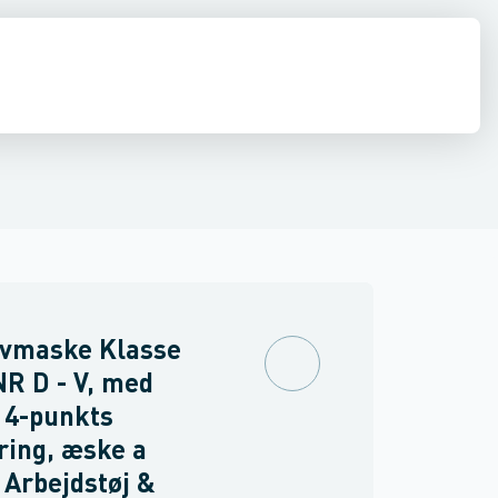
rætsværn
drens
s udstyr
Asbest
Tilbehør til motoriserede åndedrætsværn
Handsker
øvmaske Klasse
R D - V, med
, 4-punkts
ring, æske a
- Arbejdstøj &