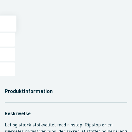
Produktinformation
Beskrivelse
Let og stærk stofkvalitet med ripstop. Ripstop er en
særdeles rivfast vævning, der sikrer, at stoffet holder i lang