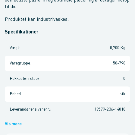
den bedste pasform og optimale placering af detaljer netop
til dig.
Produktet kan industrivaskes.
Specifikationer
Vægt
:
0,700 Kg
Varegruppe
:
50-790
Pakkestørrelse
:
0
Enhed
:
stk
Leverandørens varenr.
:
19579-236-14010
Vis mere