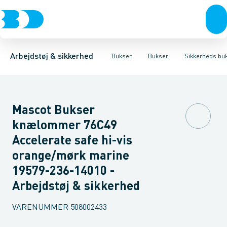
Trøjer & t-shirts
Bukser
Bukser med hængelommer
Knickers & Shorts
Bukser
Overtøj & huer
Overalls
Bukser med lårlommer
Kedeldragter
Undertøj & sokker
Knæskånere
Termobuk
Sko
B
Arbejdstøj & sikkerhed
Bukser
Bukser
Sikkerheds bu
Mascot Bukser
knælommer 76C49
Accelerate safe hi-vis
orange/mørk marine
19579-236-14010 -
Arbejdstøj & sikkerhed
VARENUMMER
508002433