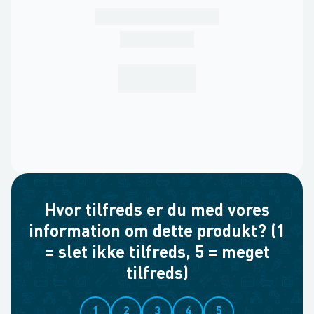
Hvor tilfreds er du med vores
information om dette produkt? (1
= slet ikke tilfreds, 5 = meget
tilfreds)
1
2
3
4
5